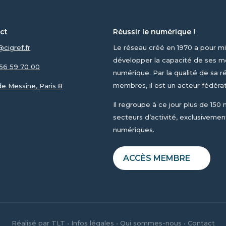
ct
Réussir le numérique !
@cigref.fr
Le réseau créé en 1970 a pour mi
développer la capacité de ses me
1 56 59 70 00
numérique. Par la qualité de sa ré
membres, il est un acteur fédéra
 de Messine, Paris 8
Il regroupe à ce jour plus de 150
secteurs d’activité, exclusivement
numériques.
ACCÈS MEMBRE
Réalisé par
TLT
•
Infos légales
•
Qui sommes-nous
•
Contact