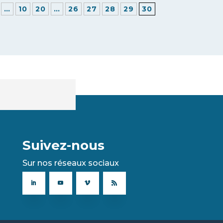
…
10
20
…
26
27
28
29
30
Suivez-nous
Sur nos réseaux sociaux