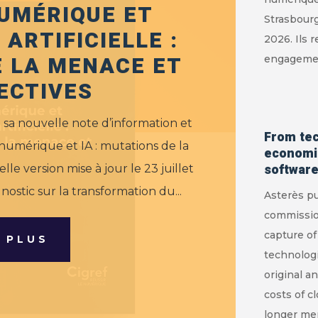
UMÉRIQUE ET
Strasbourg
ARTIFICIELLE :
2026. Ils 
 LA MENACE ET
engagement
ECTIVES
e sa nouvelle note d’information et
From tec
é numérique et IA : mutations de la
economic
software
le version mise à jour le 23 juillet
nostic sur la transformation du...
Asterès p
commissio
capture of
E PLUS
technologi
original a
costs of c
longer mere