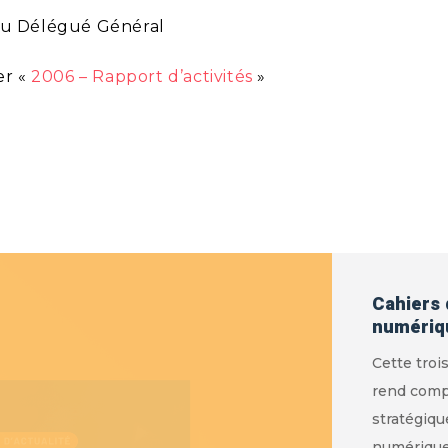
du Délégué Général
er «
2006 – Rapport d’activités
»
Cahiers 
numérique
Cette troi
rend compt
stratégiq
numérique