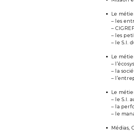
Le métie
– les en
– CIGREF
– les pe
– le S.I.
Le métie
– l’écos
– la soci
– l’entre
Le métier
– le S.I.
– la perf
– le man
Médias, 